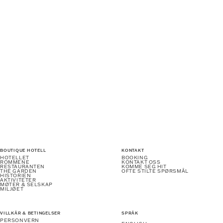
BOUTIQUE HOTELL
KONTAKT
HOTELLET
BOOKING
ROMMENE
KONTAKT OSS
RESTAURANTEN
KOMME SEG HIT
THE GARDEN
OFTE STILTE SPØRSMÅL
HISTORIEN
AKTIVITETER
MØTER & SELSKAP
MILJØET
VILLKÅR & BETINGELSER
SPRÅK
PERSONVERN