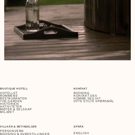
BOUTIQUE HOTELL
KONTAKT
HOTELLET
BOOKING
ROMMENE
KONTAKT OSS
RESTAURANTEN
KOMME SEG HIT
THE GARDEN
OFTE STILTE SPØRSMÅL
HISTORIEN
AKTIVITETER
MØTER & SELSKAP
MILJØET
VILLKÅR & BETINGELSER
SPRÅK
PERSONVERN
ENGLISH
BOOKING & AVBESTILLINGER